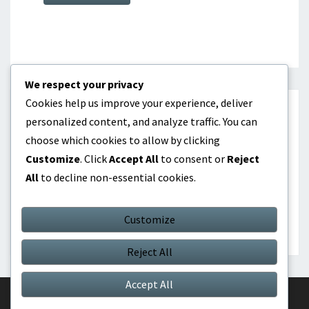
We respect your privacy
Cookies help us improve your experience, deliver
KATEGORIER
personalized content, and analyze traffic. You can
choose which cookies to allow by clicking
Internasjonale prestasjoner
Customize
. Click
Accept All
to consent or
Reject
All
to decline non-essential cookies.
Karrieremessige høydepunkter
Spillerbiografier
Customize
Reject All
Accept All
© 2026
|
Proudly Powered by
WordPress
|
Theme:
Nisarg