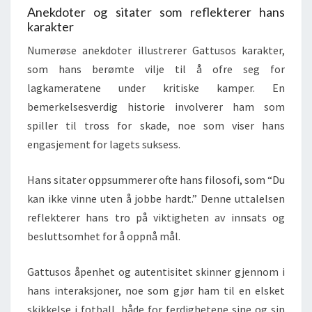
Anekdoter og sitater som reflekterer hans
karakter
Numerøse anekdoter illustrerer Gattusos karakter,
som hans berømte vilje til å ofre seg for
lagkameratene under kritiske kamper. En
bemerkelsesverdig historie involverer ham som
spiller til tross for skade, noe som viser hans
engasjement for lagets suksess.
Hans sitater oppsummerer ofte hans filosofi, som “Du
kan ikke vinne uten å jobbe hardt.” Denne uttalelsen
reflekterer hans tro på viktigheten av innsats og
besluttsomhet for å oppnå mål.
Gattusos åpenhet og autentisitet skinner gjennom i
hans interaksjoner, noe som gjør ham til en elsket
skikkelse i fotball, både for ferdighetene sine og sin