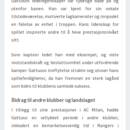
Gattusos lederegenskaper var tydelige både på og
utenfor banen. Han var kjent for sin vokale
tilstedeværelse, motiverte lagkamerater og innpodet
en følelse av enhet i troppen. Hans lidenskap for
spillet inspirerte andre til å heve prestasjonsnivået
sitt.
Som kaptein ledet han med eksempel, og viste
motstandskraft og besluttsomhet under utfordrende
kamper. Gattusos innflytelse strakte seg utover hans
spilleferdigheter, da han fremmet en sterk lagånd
som bidro til klubbens samlede suksess.
Bidrag til andre klubber og landslaget
I tillegg til sine prestasjoner i AC Milan, hadde
Gattuso en vellykket periode i andre klubber,
inkludert en bemerkelsesverdig tid i Rangers i