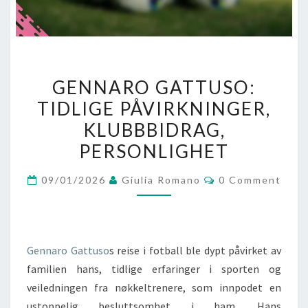
GENNARO
GENNARO GATTUSO:
GATTUSO:
TIDLIGE PÅVIRKNINGER,
TIDLIGE
KLUBBBIDRAG,
PÅVIRKNINGER,
KLUBBBIDRAG,
PERSONLIGHET
PERSONLIGHET
Comments
09/01/2026
Giulia Romano
0 Comment
Gennaro Gattuso
s reise i fotball ble dypt påvirket av
familien hans, tidlige erfaringer i sporten og
veiledningen fra nøkkeltrenere, som innpodet en
ustoppelig besluttsomhet i ham. Hans