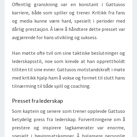
Offentlig granskning var en konstant i Gattusos
karriere, både som spiller og trener. Kritikk fra fans
og media kunne være hard, spesielt i perioder med
dårlig prestasjon. Å lære å håndtere dette presset var
avgjørende for hans utvikling og suksess.
Han møtte ofte tvil om sine taktiske beslutninger og
lederskapsstil, noe som krevde at han opprettholdt
tilliten til sine evner. Gattusos motstandskraft i møte
med kritikk hjalp ham å vokse og formet til slutt hans
tilnærming til både spill og coaching.
Presset fra lederskap
Som kaptein og senere som trener opplevde Gattuso
betydelig press fra lederskap. Forventningene om å
prestere og inspirere lagkamerater var enorme,
spesielt i høyinnsatskamper. Å balansere personlig