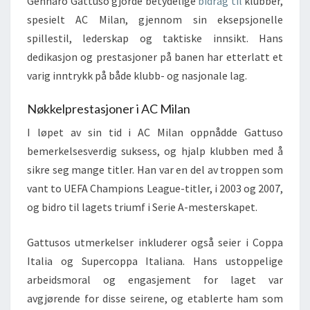
Gennaro Gattuso gjorde betydelige
bidrag til
klubber,
spesielt AC Milan, gjennom sin eksepsjonelle
spillestil, lederskap og taktiske innsikt. Hans
dedikasjon og prestasjoner på banen har etterlatt et
varig inntrykk på både klubb- og nasjonale lag.
Nøkkelprestasjoner i AC Milan
I løpet av sin tid i AC Milan oppnådde Gattuso
bemerkelsesverdig suksess, og hjalp klubben med å
sikre seg mange titler. Han var en del av troppen som
vant to UEFA Champions League-titler, i 2003 og 2007,
og bidro til lagets triumf i Serie A-mesterskapet.
Gattusos utmerkelser inkluderer også seier i Coppa
Italia og Supercoppa Italiana. Hans ustoppelige
arbeidsmoral og engasjement for laget var
avgjørende for disse seirene, og etablerte ham som