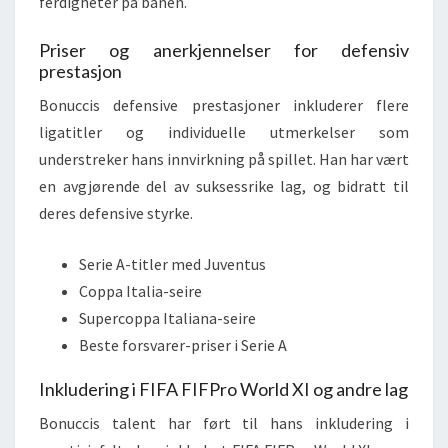
ferdigheter på banen.
Priser og anerkjennelser for defensiv
prestasjon
Bonuccis defensive prestasjoner inkluderer flere
ligatitler og individuelle utmerkelser som
understreker hans innvirkning på spillet. Han har vært
en avgjørende del av suksessrike lag, og bidratt til
deres defensive styrke.
Serie A-titler med Juventus
Coppa Italia-seire
Supercoppa Italiana-seire
Beste forsvarer-priser i Serie A
Inkludering i FIFA FIFPro World XI og andre lag
Bonuccis talent har ført til hans inkludering i