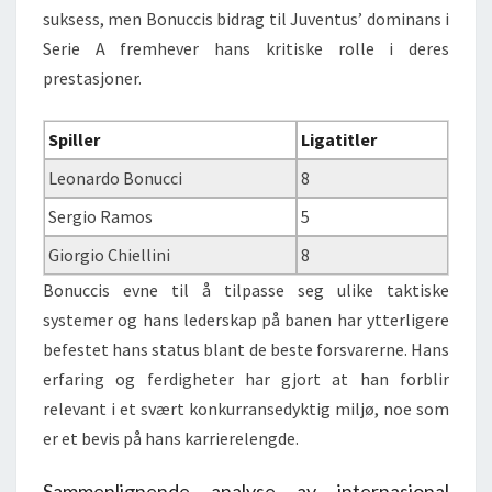
suksess, men Bonuccis bidrag til Juventus’ dominans i
Serie A fremhever hans kritiske rolle i deres
prestasjoner.
Spiller
Ligatitler
Leonardo Bonucci
8
Sergio Ramos
5
Giorgio Chiellini
8
Bonuccis evne til å tilpasse seg ulike taktiske
systemer og hans lederskap på banen har ytterligere
befestet hans status blant de beste forsvarerne. Hans
erfaring og ferdigheter har gjort at han forblir
relevant i et svært konkurransedyktig miljø, noe som
er et bevis på hans karrierelengde.
Sammenlignende analyse av internasjonal