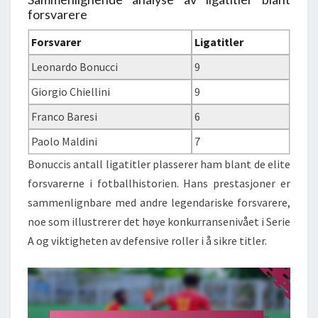
forsvarere
Forsvarer
Ligatitler
Leonardo Bonucci
9
Giorgio Chiellini
9
Franco Baresi
6
Paolo Maldini
7
Bonuccis antall ligatitler plasserer ham blant de elite
forsvarerne i fotballhistorien. Hans prestasjoner er
sammenlignbare med andre legendariske forsvarere,
noe som illustrerer det høye konkurransenivået i Serie
A og viktigheten av defensive roller i å sikre titler.