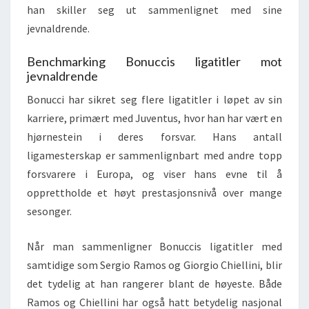
han skiller seg ut sammenlignet med sine
jevnaldrende.
Benchmarking Bonuccis ligatitler mot
jevnaldrende
Bonucci har sikret seg flere ligatitler i løpet av sin
karriere, primært med Juventus, hvor han har vært en
hjørnestein i deres forsvar. Hans antall
ligamesterskap er sammenlignbart med andre topp
forsvarere i Europa, og viser hans evne til å
opprettholde et høyt prestasjonsnivå over mange
sesonger.
Når man sammenligner Bonuccis ligatitler med
samtidige som Sergio Ramos og Giorgio Chiellini, blir
det tydelig at han rangerer blant de høyeste. Både
Ramos og Chiellini har også hatt betydelig nasjonal