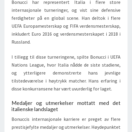
Bonucci har representert Italia i flere store
internasjonale turneringer, og vist sine defensive
ferdigheter på en global scene. Han deltok i flere
UEFA Europamesterskap og FIFA verdensmesterskap,
inkludert Euro 2016 og verdensmesterskapet i 2018 i
Russland.
I tillegg til disse turneringene, spilte Bonucci i UEFA
Nations League, hvor Italia nådde de siste stadiene,
og ytterligere demonstrerte hans jevnlige
tilstedeværelse i høytrykk matcher. Hans erfaring i
disse konkurransene har vært uvurderlig for laget.
Medaljer og utmerkelser mottatt med det
italienske landslaget
Bonuccis internasjonale karriere er preget av flere
prestisjefylte medaljer og utmerkelser. Høydepunktet