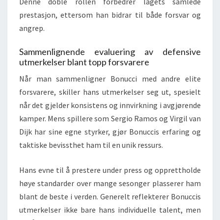
Denne doble rollen forbedrer lagets samlede
prestasjon, ettersom han bidrar til både forsvar og
angrep.
Sammenlignende evaluering av defensive
utmerkelser blant topp forsvarere
Når man sammenligner Bonucci med andre elite
forsvarere, skiller hans utmerkelser seg ut, spesielt
når det gjelder konsistens og innvirkning i avgjørende
kamper. Mens spillere som Sergio Ramos og Virgil van
Dijk har sine egne styrker, gjør Bonuccis erfaring og
taktiske bevissthet ham til en unik ressurs.
Hans evne til å prestere under press og opprettholde
høye standarder over mange sesonger plasserer ham
blant de beste i verden. Generelt reflekterer Bonuccis
utmerkelser ikke bare hans individuelle talent, men