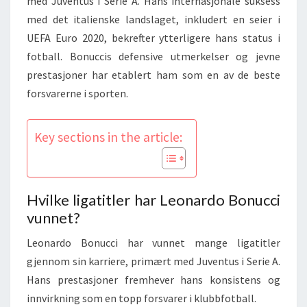
med Juventus i Serie A. Hans internasjonale suksess
med det italienske landslaget, inkludert en seier i
UEFA Euro 2020, bekrefter ytterligere hans status i
fotball. Bonuccis defensive utmerkelser og jevne
prestasjoner har etablert ham som en av de beste
forsvarerne i sporten.
Key sections in the article:
Hvilke ligatitler har Leonardo Bonucci
vunnet?
Leonardo Bonucci har vunnet mange ligatitler
gjennom sin karriere, primært med Juventus i Serie A.
Hans prestasjoner fremhever hans konsistens og
innvirkning som en topp forsvarer i klubbfotball.